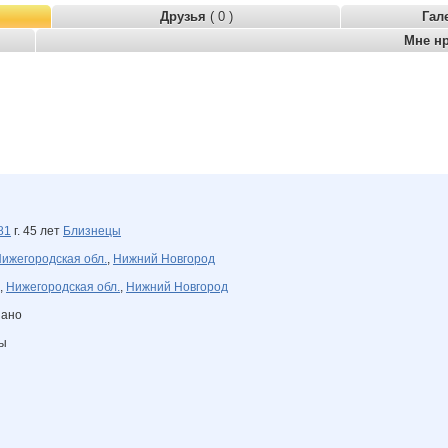
Друзья
( 0 )
Гал
Мне н
81
г. 45 лет
Близнецы
ижегородская обл.
,
Нижний Новгород
,
Нижегородская обл.
,
Нижний Новгород
зано
ны