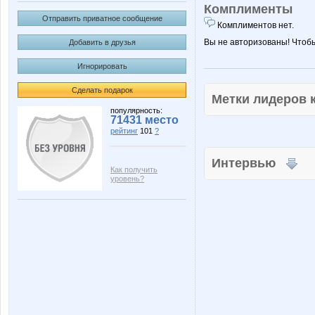
Комплименты
Отправить приватное сообщение
Комплиментов нет.
Вы не авторизованы! Чтоб
Добавить в друзья
Игнорировать
Сделать подарок
Метки лидеров
популярность:
71431 место
рейтинг
101
?
Интервью
Как получить
уровень?