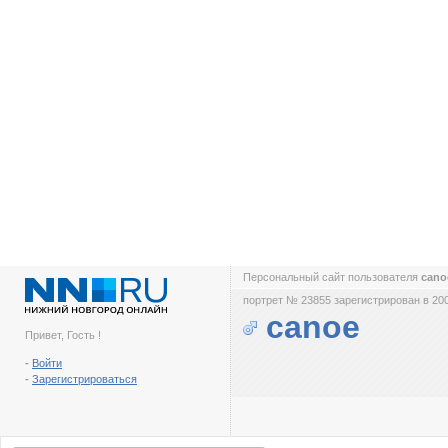
Персональный сайт пользователя
can
портрет № 23855 зарегистрирован в 200
canoe
Привет, Гость !
-
Войти
-
Зарегистрироваться