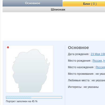
Основное
Блог
( 0 )
Шпионаж
Основное
Дата рождения :
23 Мая
19
Место рождения :
Россия
,
Н
Место нахождения :
Россия
Место проживания : не ука
Любимые места : не указа
Интересы : не указаны
Портрет заполнен на 45 %